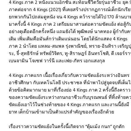
4 Kings ภาค 2 หนังแนวแอ็กชัน สะท้อนชีวิตวัยรุ่นอาชีวะ ยุค 
ภาคต่อจาก 4 Kings (2021) ที่เคยสร้างปรากฏการณ์เด็กนักเรี
ยกพวกกันไปถล่มดูหนัง จน 4 Kings คว้ารายได้ไป 170 ล้านบา
มาครั้งนี้ 4 Kings ภาค 2 เตรียมมาสานต่อความขัดแย้ง ต่อสู้กั
อย่างดุเดือดอีกครั้งหนึ่ง แถมยังได้ พุฒิพงษ์ นาคทอง ผู้กำกับ
เดิม เพิ่มเติมคือมันส์กว่าเดิมแน่นอน โดยได้นักแสดง 4 Kings
ภาค 2 นำโดย แหลม-สมพล รุ่งพาณิชย์, ทราย-อินทิรา เจริญป
ระ, จี๋-สุทธิรักษ์ ทรัพย์วิจิตร, ทู-สิราษฎร์ อินทรโชติ, ดี เจอร์รา
เบนจามิน โจเซฟ วาร์นี และเฟย-ภัทร เอกแสงกุล
4 Kings ภาคแรก เนื้อเรื่องเกี่ยวกับความขัดแย้งระหว่างอินทร
อาชีวศึกษา กับเทคโนโลยี ประชาชล ที่นำพาไปสู่จุดจบที่เต็ม
ด้วยข้อคิดมากมาย มาที่เรื่องย่อ 4 Kings ภาค 2 ครั้งนี้ถึงคราว
ของความขัดแย้งระหว่างกนกอาชีวะกับบุรณพนธ์ ที่ทิ้งท้ายค
ขัดแย้งเอาไว้ในช่วงท้ายของ 4 Kings ภาคแรก และงานนี้ยังมี
ยาท เด็กบ้านเข้ามาเป็นตัวแปรสำคัญของเรื่องอีกด้วย
เรื่องราวความขัดแย้งในครั้งนี้เกิดจาก “ตุ้มเม้ง กนก” ถูกดัก